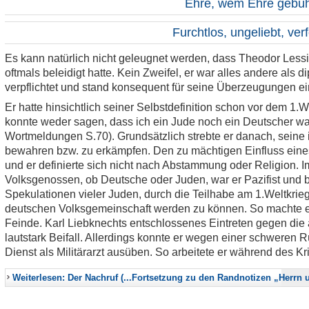
Ehre, wem Ehre gebüh
Furchtlos, ungeliebt, ver
Es kann natürlich nicht geleugnet werden, dass Theodor Lessi
oftmals beleidigt hatte. Kein Zweifel, er war alles andere als d
verpflichtet und stand konsequent für seine Überzeugungen ei
Er hatte hinsichtlich seiner Selbstdefinition schon vor dem 1.We
konnte weder sagen, dass ich ein Jude noch ein Deutscher war
Wortmeldungen S.70). Grundsätzlich strebte er danach, seine 
bewahren bzw. zu erkämpfen. Den zu mächtigen Einfluss eines 
und er definierte sich nicht nach Abstammung oder Religion. 
Volksgenossen, ob Deutsche oder Juden, war er Pazifist und be
Spekulationen vieler Juden, durch die Teilhabe am 1.Weltkrieg 
deutschen Volksgemeinschaft werden zu können. So machte er s
Feinde. Karl Liebknechts entschlossenes Eintreten gegen die 
lautstark Beifall. Allerdings konnte er wegen einer schweren 
Dienst als Militärarzt ausüben. So arbeitete er während des Kr
Weiterlesen: Der Nachruf (...Fortsetzung zu den Randnotizen „Herr