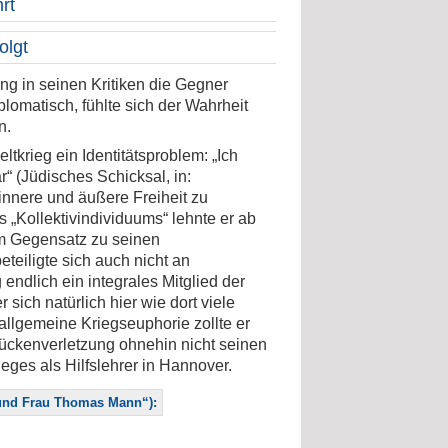
rt
folgt
ng in seinen Kritiken die Gegner
iplomatisch, fühlte sich der Wahrheit
n.
ltkrieg ein Identitätsproblem: „Ich
“ (Jüdisches Schicksal, in:
innere und äußere Freiheit zu
„Kollektivindividuums“ lehnte er ab
Im Gegensatz zu seinen
teiligte sich auch nicht an
endlich ein integrales Mitglied der
ich natürlich hier wie dort viele
allgemeine Kriegseuphorie zollte er
Rückenverletzung ohnehin nicht seinen
ieges als Hilfslehrer in Hannover.
n und Frau Thomas Mann“):