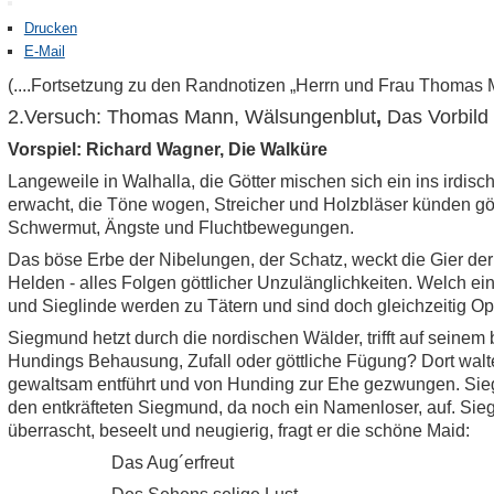
Drucken
E-Mail
(....Fortsetzung zu den Randnotizen „Herrn und Frau Thomas 
2.Versuch: Thomas Mann, Wälsungenblut
,
Das Vorbild 
Vorspiel: Richard Wagner, Die Walküre
Langeweile in Walhalla, die Götter mischen sich ein ins irdis
erwacht, die Töne wogen, Streicher und Holzbläser künden gött
Schwermut, Ängste und Fluchtbewegungen.
Das böse Erbe der Nibelungen, der Schatz, weckt die Gier der
Helden - alles Folgen göttlicher Unzulänglichkeiten. Welch ei
und Sieglinde werden zu Tätern und sind doch gleichzeitig Opf
Siegmund hetzt durch die nordischen Wälder, trifft auf seine
Hundings Behausung, Zufall oder göttliche Fügung? Dort walte
gewaltsam entführt und von Hunding zur Ehe gezwungen. Siegl
den entkräfteten Siegmund, da noch ein Namenloser, auf. Sie
überrascht, beseelt und neugierig, fragt er die schöne Maid:
Das Aug´erfreut