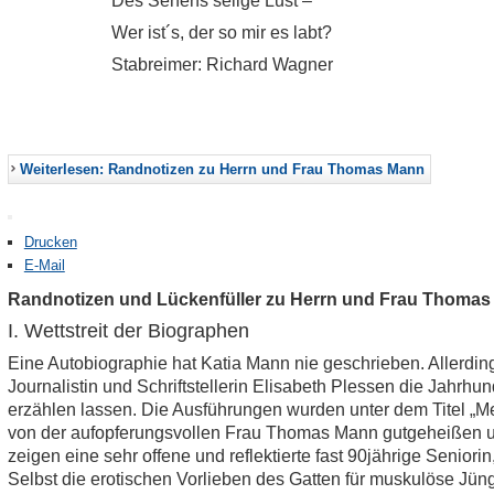
Des Sehens selige Lust –
Wer ist´s, der so mir es labt?
Stabreimer: Richard Wagner
Weiterlesen: Randnotizen zu Herrn und Frau Thomas Mann
Drucken
E-Mail
Randnotizen und Lückenfüller zu
Herrn und Frau Thomas
I. Wettstreit der Biographen
Eine Autobiographie hat Katia Mann nie geschrieben. Allerdi
Journalistin und Schriftstellerin Elisabeth Plessen die Jahrhun
erzählen lassen. Die Ausführungen wurden unter dem Titel 
von der aufopferungsvollen Frau Thomas Mann gutgeheißen un
zeigen eine sehr offene und reflektierte fast 90jährige Seniorin
Selbst die erotischen Vorlieben des Gatten für muskulöse Jü