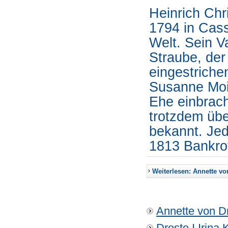
Heinrich Chr
1794 in Cass
Welt. Sein V
Straube, der
eingestriche
Susanne Moill
Ehe einbrac
trotzdem über
bekannt. Jed
1813 Bankro
Weiterlesen: Annette von
Annette von Dr
Droste I Irina