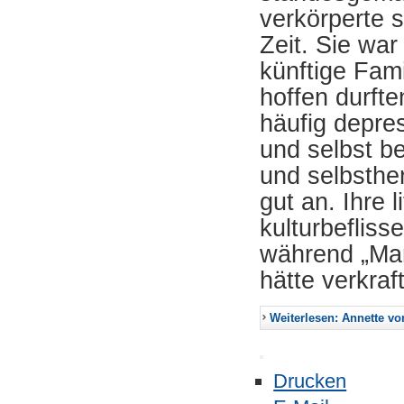
verkörperte s
Zeit. Sie war
künftige Fam
hoffen durft
häufig depres
und selbst b
und selbsthe
gut an. Ihre 
kulturbeflis
während „Man
hätte verkra
Weiterlesen: Annette vo
Drucken