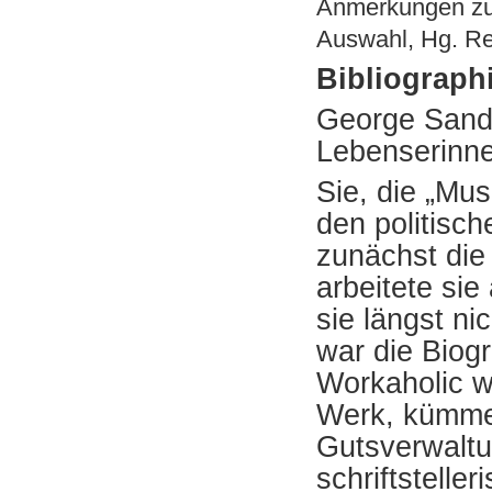
Anmerkungen zu
Auswahl, Hg. Re
Bibliograph
George Sand 
Lebenserinne
Sie, die „Mus
den politisc
zunächst die
arbeitete sie
sie längst ni
war die Biog
Workaholic w
Werk, kümmer
Gutsverwaltu
schriftstelle