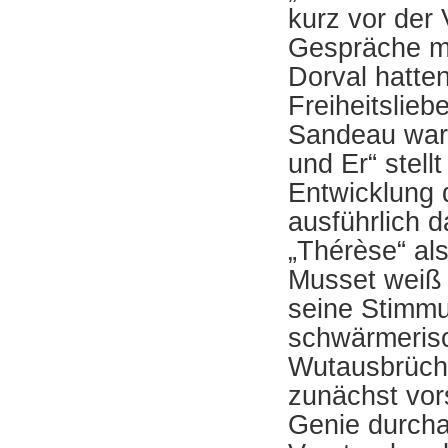
kurz vor der 
Gespräche mi
Dorval hatten
Freiheitslieb
Sandeau war 
und Er“ stell
Entwicklung 
ausführlich da
„Thérèse“ als
Musset weiß 
seine Stimmu
schwärmerisc
Wutausbrüche
zunächst vors
Genie durcha