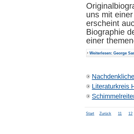
Originalbiogr
uns mit eine
erscheint auc
Biographie d
einer themen
Weiterlesen: George S
Nachdenkliche
Literaturkreis
Schimmelreit
Start
Zurück
11
12