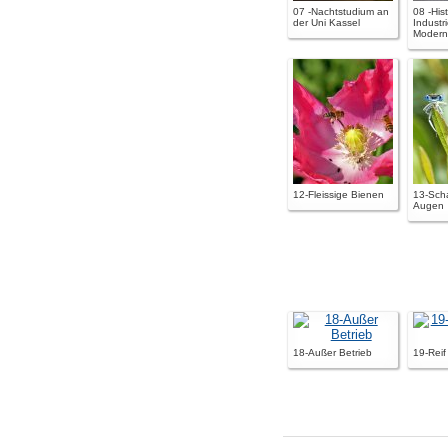
07 -Nachtstudium an
08 -His
der Uni Kassel
Industr
Moder
12-Fleissige Bienen
13-Scha
Augen
18-Außer Betrieb
19-Reif