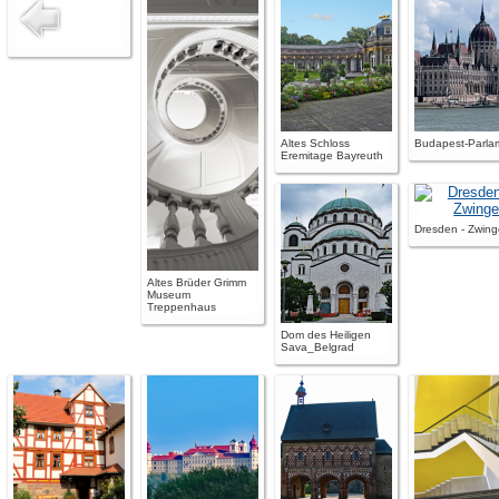
Altes Schloss
Budapest-Parla
Eremitage Bayreuth
Dresden - Zwing
Altes Brüder Grimm
Museum
Treppenhaus
Dom des Heiligen
Sava_Belgrad