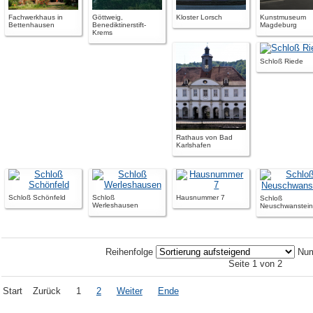
Fachwerkhaus in
Göttweig,
Kloster Lorsch
Kunstmuseum
Bettenhausen
Benediktinerstift-
Magdeburg
Krems
Schloß Riede
Rathaus von Bad
Karlshafen
Schloß Schönfeld
Schloß
Hausnummer 7
Schloß
Werleshausen
Neuschwanstein
Reihenfolge
Num
Seite 1 von 2
Start
Zurück
1
2
Weiter
Ende