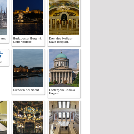
ment
Budapester Burg mit
Dom des Heiligen
Kettenbrücke
Sava-Belgrad.
er
Dresden bei Nacht
Esztergom Basilika-
Ungarn