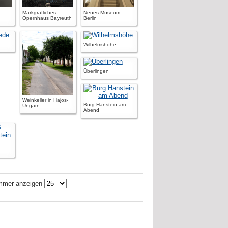
Markgräfliches
Neues Museum
Opernhaus Bayreuth
Berlin
Wilhelmshöhe
Überlingen
Weinkeller in Hajos-
Burg Hanstein am
Ungarn
Abend
mer anzeigen