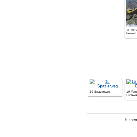
11 Mit
bewac
15 Spazierweg
16 Temp
Drehwu
Reihen