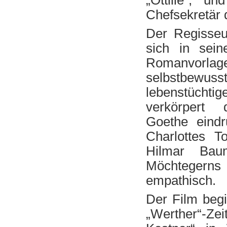
„Ottilie“, u
Chefsekretär 
Der Regisseu
sich in sein
Romanvorlage
selbstbewu
lebenstüchtig
verkörpert d
Goethe eindr
Charlottes T
Hilmar Bau
Möchtegerns 
empathisch.
Der Film beg
„Werther“-Zeit