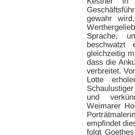
Kestner“ in
Geschäftsführ
gewahr wird,
Werthergelie
Sprache, unt
beschwatzt 
gleichzeitig m
dass die Anku
verbreitet. V
Lotte erhol
Schaulustiger
und verkün
Weimarer Hono
Porträtmaleri
empfindet die
folgt Goethes