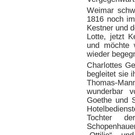
Weimar schwe
1816 noch imm
Kestner und d
Lotte, jetzt 
und möchte w
wieder begeg
Charlottes Ge
begleitet sie
Thomas-Mann-
wunderbar vo
Goethe und So
Hotelbediens
Tochter der
Schopenhaue