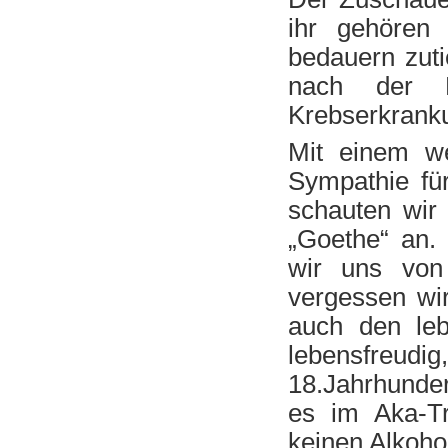
ihr gehören
bedauern zuti
nach der F
Krebserkranku
Mit einem we
Sympathie fü
schauten wir
„Goethe“ an. 
wir uns von
vergessen wir
auch den le
lebensfreud
18.Jahrhunder
es im Aka-Tr
keinen Alkohol