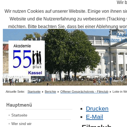
Wir 
Wir nutzen Cookies auf unserer Website. Einige von ihnen sin
Website und die Nutzererfahrung zu verbessern (Tracking 
möchten. Bitte beachten Sie, dass bei einer Ablehnung womö
Akze
Weitere In
Aktuelle Seite:
Startseite
Berichte
Offener Gesprächskreis - Filmclub
Lotte in W
Hauptmenü
Drucken
Startseite
E-Mail
Wer sind wir