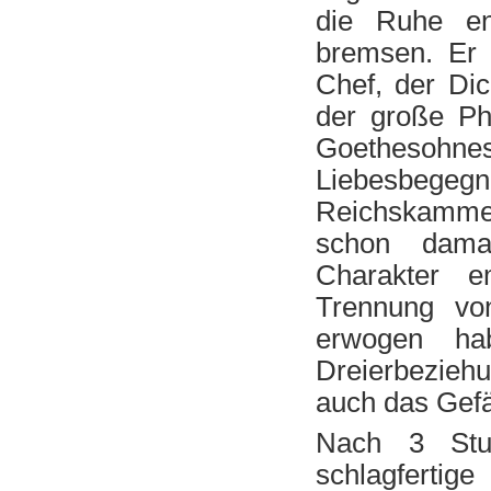
die Ruhe en
bremsen. Er 
Chef, der Dic
der große Ph
Goethesohne
Liebesb
Reichskammerg
schon dama
Charakter 
Trennung vo
erwogen ha
Dreierbeziehu
auch das Gefä
Nach 3 Stun
schlagfert