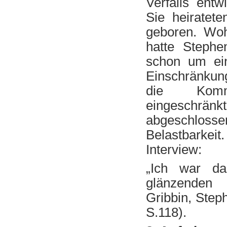
Verfalls entw
Sie heiratet
geboren. Wo
hatte Stephe
schon um ein
Einschränkun
die Kommu
eingeschrä
abgeschlosse
Belastbarkeit.
Interview:
„Ich war da
glänzenden 
Gribbin, Step
S.118).