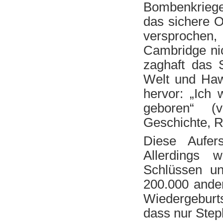
Bombenkriege
das sichere O
versprochen
Cambridge nic
zaghaft das 
Welt und Haw
hervor: „Ich
geboren“ (
Geschichte, R
Diese Aufer
Allerdings 
Schlüssen u
200.000 ander
Wiedergeburts
dass nur Step