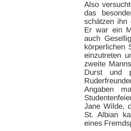
Also versucht
das besonder
schätzen ihn
Er war ein M
auch Gesellig
körperlichen 
einzutreten 
zweite Manns
Durst und 
Ruderfreunde
Angaben ma
Studentenfei
Jane Wilde, d
St. Albian k
eines Fremds