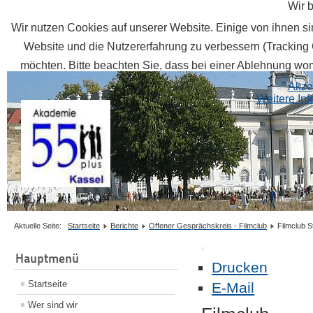
Wir 
Wir nutzen Cookies auf unserer Website. Einige von ihnen sin
Website und die Nutzererfahrung zu verbessern (Tracking 
möchten. Bitte beachten Sie, dass bei einer Ablehnung womö
Akze
Weitere In
Aktuelle Seite:
Startseite
Berichte
Offener Gesprächskreis - Filmclub
Filmclub 
Hauptmenü
Drucken
Startseite
E-Mail
Wer sind wir