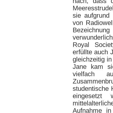
nach, dass 
Meeresstrude
sie aufgrund
von Radiowel
Bezeichnung
verwunderli
Royal Socie
erfüllte auch
gleichzeitig i
Jane kam si
vielfach a
Zusammenbru
studentische H
eingesetzt
mittelalterl
Aufnahme in 