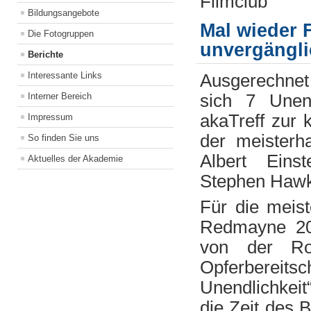
Filmclub
Bildungsangebote
Mal wieder 
Die Fotogruppen
unvergängl
Berichte
Interessante Links
Ausgerechnet 
sich 7 Unen
Interner Bereich
akaTreff zur 
Impressum
der meisterh
So finden Sie uns
Albert Eins
Aktuelles der Akademie
Stephen Hawk
Für die meist
Redmayne 20
von der Ro
Opferbereits
Unendlichkeit
die Zeit des 