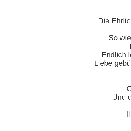
Die Ehrli
So wie
Endlich 
Liebe gebü
G
Und d
I