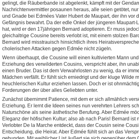
gelingt, die Räuberbande ist abgelenkt, kämpft mit der Gendar
Nachrichtenvermittler posaunen heraus, alle seien getötet, nur
und Gnade bei Edmées Vater Hubert de Maupart, der ihn vor d
Gefängnis bewahrt. Da der edle Onkel der jüngeren Maupart-
hat, wird er den 17jährigen Bernard adoptieren. Er muss jedoch
gleichaltrige Cousine bereits verlobt ist, mit einem stolzen Baro
Bernard wird misstrauisch hinsichtlich ihres Heiratsversprech
cholerischen Attacken gegen Edmée nicht zügeln.
Wenn überhaupt, die Cousine will einen kultivierten Mann un
Erziehung des verwilderten Cousins, verspricht aber, ihn una
einen Bruder. Das ist dem Verwahrlosten zu wenig, da er i
Mädchen verfällt. Er fühlt sich erniedrigt und der kluge Wilde 
heuchlerischen Kultur erziehen lassen. Doch er ist ohnmächtig
Forderungen der über alles Geliebten unter.
Zunächst übernimmt Patience, mit dem er sich allmählich versö
Erziehung. Er lernt die Ideen seines nun verehrten Lehrers sc
Naturschöne als seine ästhetische Berufung. Aber Edmée möc
Eleganz der höfischen Kultur; also ab nach Paris! Bernard ist
Verlobter De la Marche entdeckt, dass der Cousin seine Cousine
Entscheidung, die Heirat. Aber Edmée fühlt sich an das Vers
gebunden. Mit weiblicher List äußert sie sich gegenüber dem 