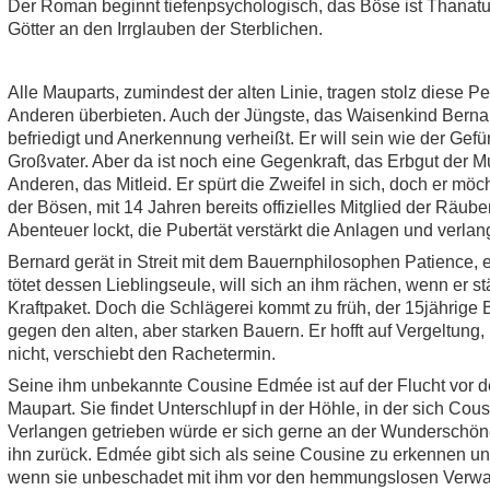
Der Roman beginnt tiefenpsychologisch, das Böse ist Thanatu
Götter an den Irrglauben der Sterblichen.
Alle Mauparts, zumindest der alten Linie, tragen stolz diese Pe
Anderen überbieten. Auch der Jüngste, das Waisenkind Bernar
befriedigt und Anerkennung verheißt. Er will sein wie der Gefür
Großvater. Aber da ist noch eine Gegenkraft, das Erbgut der Mu
Anderen, das Mitleid. Er spürt die Zweifel in sich, doch er mö
der Bösen, mit 14 Jahren bereits offizielles Mitglied der Räu
Abenteuer lockt, die Pubertät verstärkt die Anlagen und verlan
Bernard gerät in Streit mit dem Bauernphilosophen Patience
tötet dessen Lieblingseule, will sich an ihm rächen, wenn er stä
Kraftpaket. Doch die Schlägerei kommt zu früh, der 15jährige
gegen den alten, aber starken Bauern. Er hofft auf Vergeltung,
nicht, verschiebt den Rachetermin.
Seine ihm unbekannte Cousine Edmée ist auf der Flucht vor d
Maupart. Sie findet Unterschlupf in der Höhle, in der sich Cou
Verlangen getrieben würde er sich gerne an der Wunderschöne
ihn zurück. Edmée gibt sich als seine Cousine zu erkennen und
wenn sie unbeschadet mit ihm vor den hemmungslosen Verwan