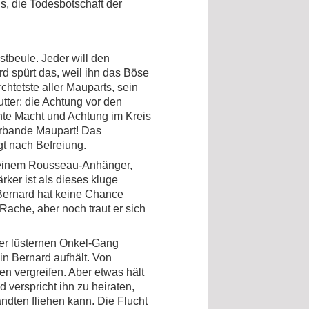
s, die Todesbotschaft der
stbeule. Jeder will den
d spürt das, weil ihn das Böse
chtetste aller Mauparts, sein
tter: die Achtung vor den
chte Macht und Achtung im Kreis
berbande Maupart! Das
gt nach Befreiung.
, einem Rousseau-Anhänger,
rker ist als dieses kluge
 Bernard hat keine Chance
 Rache, aber noch traut er sich
er lüsternen Onkel-Gang
sin Bernard aufhält. Von
n vergreifen. Aber etwas hält
 verspricht ihn zu heiraten,
dten fliehen kann. Die Flucht