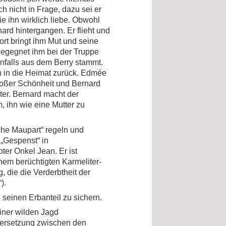
 nicht in Frage, dazu sei er
ie ihn wirklich liebe. Obwohl
ard hintergangen. Er flieht und
rt bringt ihm Mut und seine
 begegnet ihm bei der Truppe
enfalls aus dem Berry stammt.
 in die
Heimat
zurück.
Edmée
roßer Schönheit und Bernard
ter. Bernard macht der
 ihn wie eine Mutter zu
che Maupart“ regeln und
 „Gespenst“ in
ter Onkel Jean. Er ist
nem berüchtigten Karmeliter-
, die die Verderbtheit der
).
 seinen Erbanteil zu sichern.
einer wilden Jagd
dersetzung zwischen den