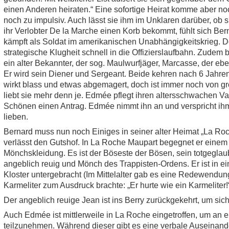
einen Anderen heiraten.“ Eine sofortige
Heirat komme aber noch
noch zu impulsiv. Auch lässt sie ihm im Unklaren darüber, ob s
ihr Verlobter De la Marche einen Korb bekommt, fühlt sich Bern
kämpft als Soldat im amerikanischen Unabhängigkeitskrieg. Do
strategische Klugheit schnell in die Offizierslaufbahn. Zudem
ein alter Bekannter, der sog. Maulwurfjäger, Marcasse, der eb
Er wird sein Diener und Sergeant. Beide kehren nach 6 Jahren
wirkt blass und etwas abgemagert, doch ist immer noch von g
liebt sie mehr denn je. Edmée pflegt ihren altersschwachen Va
Schönen einen Antrag. Edmée nimmt ihn an und verspricht ihm,
lieben.
Bernard muss nun noch Einiges in seiner alter Heimat „La Ro
verlässt den Gutshof. In La Roche Maupart begegnet er einem
Mönchskleidung. Es ist der Böseste der Bösen, sein totgeglaub
angeblich reuig und Mönch des Trappisten-Ordens. Er ist in ei
Kloster untergebracht (Im Mittelalter gab es eine Redewendung
Karmeliter zum Ausdruck brachte: „Er hurte wie ein Karmeliter!“
Der angeblich reuige Jean ist ins Berry zurückgekehrt, um sich
Auch Edmée ist mittlerweile in La Roche eingetroffen, um an 
teilzunehmen. Während dieser gibt es eine verbale Auseinan