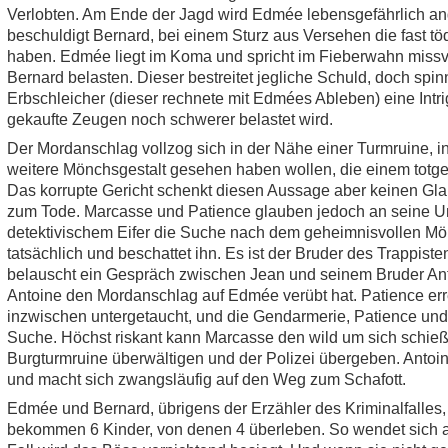
Verlobten. Am Ende der Jagd wird Edmée lebensgefährlich 
beschuldigt Bernard, bei einem Sturz aus Versehen die fast t
haben. Edmée liegt im Koma und spricht im Fieberwahn missve
Bernard belasten. Dieser bestreitet jegliche Schuld, doch spinnt
Erbschleicher (dieser rechnete mit Edmées Ableben) eine Intri
gekaufte Zeugen noch schwerer belastet wird.
Der Mordanschlag vollzog sich in der Nähe einer Turmruine, 
weitere Mönchsgestalt gesehen haben wollen, die einem totge
Das korrupte Gericht schenkt diesen Aussage aber keinen Gla
zum Tode. Marcasse und Patience glauben jedoch an seine U
detektivischem Eifer die Suche nach dem geheimnisvollen Mö
tatsächlich und beschattet ihn. Es ist der Bruder des Trappis
belauscht ein Gespräch zwischen Jean und seinem Bruder Anto
Antoine den Mordanschlag auf Edmée verübt hat. Patience errei
inzwischen untergetaucht, und die Gendarmerie, Patience un
Suche. Höchst riskant kann Marcasse den wild um sich schie
Burgturmruine überwältigen und der Polizei übergeben. Antoi
und macht sich zwangsläufig auf den Weg zum Schafott.
Edmée und Bernard, übrigens der Erzähler des Kriminalfalles,
bekommen 6 Kinder, von denen 4 überleben. So wendet sich a