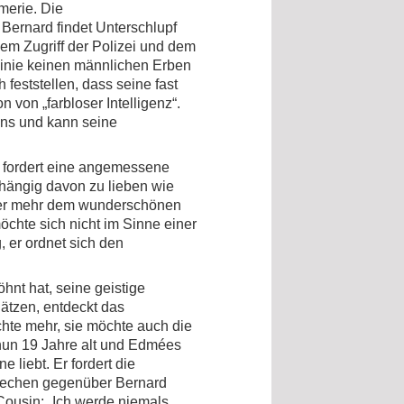
merie. Die
 Bernard findet Unterschlupf
em Zugriff der Polizei und dem
Linie keinen männlichen Erben
 feststellen, dass seine fast
n von „farbloser Intelligenz“.
ens und kann seine
d fordert eine angemessene
bhängig davon zu lieben wie
mmer mehr dem wunderschönen
möchte sich nicht im Sinne einer
, er ordnet sich den
hnt hat, seine geistige
hätzen, entdeckt das
hte mehr, sie möchte auch die
 nun 19 Jahre alt und Edmées
 liebt. Er fordert die
prechen gegenüber Bernard
Cousin: „Ich werde niemals