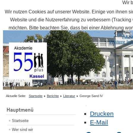
Wir 
Wir nutzen Cookies auf unserer Website. Einige von ihnen sin
Website und die Nutzererfahrung zu verbessern (Tracking 
möchten. Bitte beachten Sie, dass bei einer Ablehnung womö
Akze
Weitere In
Aktuelle Seite:
Startseite
Berichte
Literatur
George Sand IV
Hauptmenü
Drucken
Startseite
E-Mail
Wer sind wir